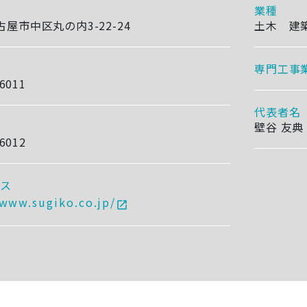
業種
屋市中区丸の内3-22-24
土木 
専門工事
-6011
代表者名
壁谷 友典
-6012
レス
/www.sugiko.co.jp/
open_in_new