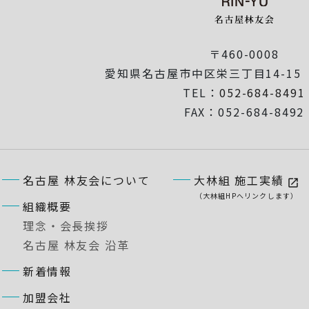
〒460-0008
愛知県名古屋市中区栄三丁目14-1
TEL：
052-684-8491
FAX：052-684-8492
名古屋 林友会について
大林組 施工実績
open_in_new
（大林組HPへリンクします）
組織概要
理念・会長挨拶
名古屋 林友会 沿革
新着情報
加盟会社