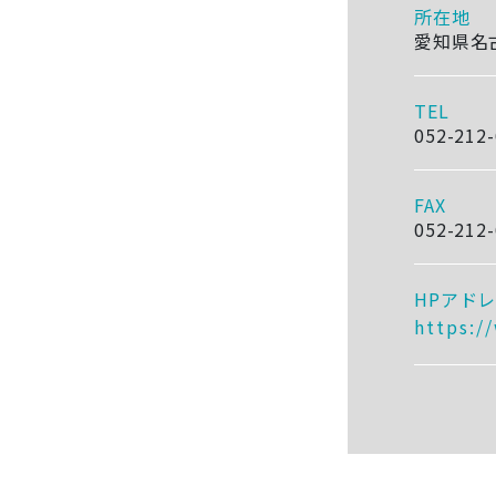
所在地
愛知県名古
TEL
052-212
FAX
052-212
HPアド
https:/