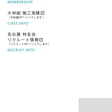
MEMBERSHIP
大林組 施工実績
open_in_new
（大林組HPへリンクします）
CASE INFO
名古屋 林友会
リクルート情報
open_in_new
（リクルートHPへリンクします）
RECRUIT INFO